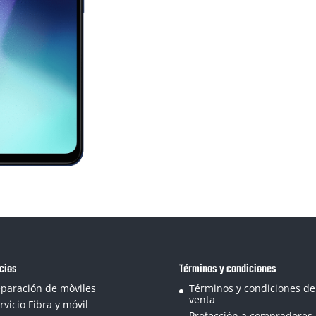
cios
Términos y condiciones
paración de mòviles
Términos y condiciones de
venta
rvicio Fibra y móvil
Protección a compradores