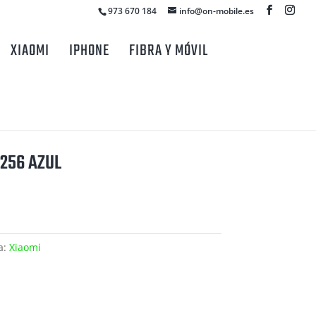
973 670 184
info@on-mobile.es
XIAOMI
IPHONE
FIBRA Y MÓVIL
/256 AZUL
a:
Xiaomi