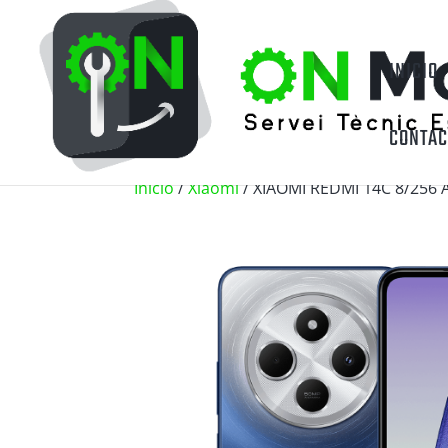
INICIO
CONTAC
Inicio
/
Xiaomi
/ XIAOMI REDMI 14C 8/256 