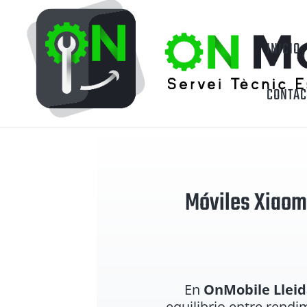
INICIO
CONTAC
Móviles Xiaom
En
OnMobile Lleid
equilibrio entre rendi