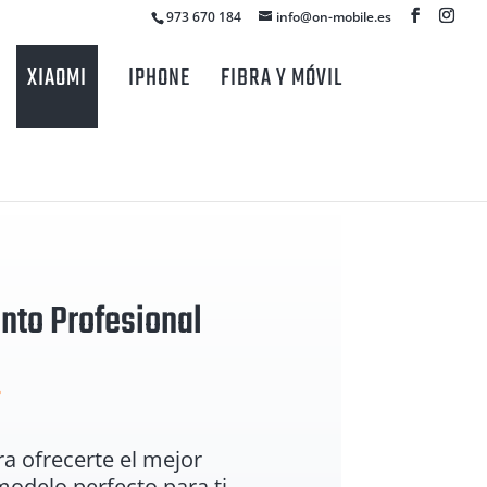
973 670 184
info@on-mobile.es
XIAOMI
IPHONE
FIBRA Y MÓVIL
nto Profesional
.
a ofrecerte el mejor
modelo perfecto para ti.