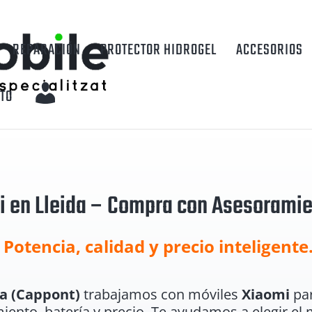
REPARACIÓN
PROTECTOR HIDROGEL
ACCESORIOS
M
TO
I
C
U
i en Lleida – Compra con Asesoramie
E
N
Potencia, calidad y precio inteligente
T
a (Cappont)
trabajamos con móviles
Xiaomi
par
A
miento, batería y precio. Te ayudamos a elegir el 